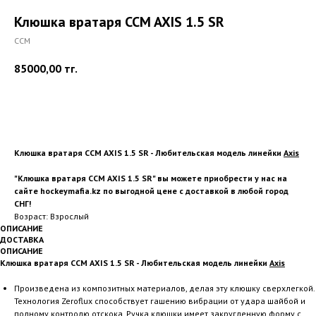
Клюшка вратаря CCM AXIS 1.5 SR
CCM
85000,00
тг.
Купить
Клюшка вратаря CCM AXIS 1.5 SR - Любительская модель линейки
Axis
"Клюшка вратаря CCM AXIS 1.5 SR" вы можете приобрести у нас на
сайте hockeymafia.kz по выгодной цене с доставкой в любой город
СНГ!
Возраст: Взрослый
ОПИСАНИЕ
ДОСТАВКА
ОПИСАНИЕ
Клюшка вратаря CCM AXIS 1.5 SR - Любительская модель линейки
Axis
Произведена из композитных материалов, делая эту клюшку сверхлегкой.
Технология Zeroflux способствует гашению вибрации от удара шайбой и
полному контролю отскока. Ручка клюшки имеет закругленную форму с