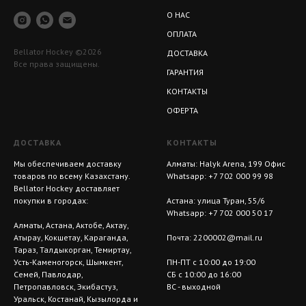
О НАС
ОПЛАТА
Bellator Hockey ©2026
ДОСТАВКА
Все права защищены.
ГАРАНТИЯ
КОНТАКТЫ
ОФЕРТА
ДОСТАВКА
КОНТАКТЫ
Мы обеспечиваем доставку
Алматы: Halyk Arena, 199 Офис
товаров по всему Казахстану.
Whatsapp:
+7 702 000 99 98
Bellator Hockey доставляет
покупки в городах:
Астана: улица Туран, 55/6
Whatsapp:
+7 702 000 50 17
Алматы, Астана, Актобе, Актау,
Атырау, Кокшетау, Караганда,
Почта:
2200002@mail.ru
Тараз, Талдыкорган, Темиртау,
Усть-Каменогорск, Шымкент,
ПН-ПТ с 10:00 до 19:00
Семей, Павлодар,
СБ с 10:00 до 16:00
Петропавловск, Экибастуз,
ВС - выходной
Уральск, Костанай, Кызылорда и