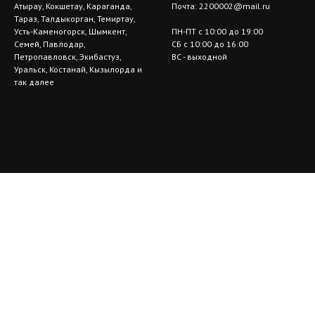
Атырау, Кокшетау, Караганда,
Почта:
2200002@mail.ru
Тараз, Талдыкорган, Темиртау,
Усть-Каменогорск, Шымкент,
ПН-ПТ с 10:00 до 19:00
Семей, Павлодар,
СБ с 10:00 до 16:00
Петропавловск, Экибастуз,
ВС - выходной
Уральск, Костанай, Кызылорда и
так далее